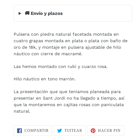
🚚 Envío y plazos
Agregando
el
Pulsera con piedra natural facetada montada en
producto
cuatro grapas montada en plata o plata con baño de
a
oro de 18k, y montaje en pulsera ajustable de hilo
tu
náutico con cierre de macramé.
carrito
de
Las hemos montado con rubí y cuarzo rosa.
compra
Hilo náutico en tono marrón.
La presentación que que teníamos planeada para
presentar en Sant Jordi no ha llegado a tiempo, así
que la montaremos en cajitas rosas con paniculata
natural.
COMPARTIR
TUITEAR
PINEAR
COMPARTIR
TUITEAR
HACER PIN
EN
EN
EN
FACEBOOK
TWITTER
PINTERE