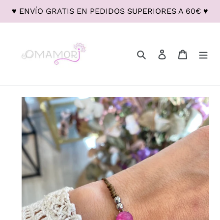
Ir
♥ ENVÍO GRATIS EN PEDIDOS SUPERIORES A 60€ ♥
directamente
al
contenido
Buscar
Ingresar
Carrito