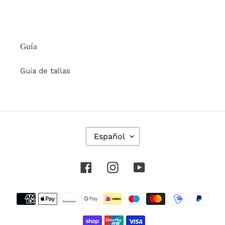
Guía
Guía de tallas
I
Español
D
I
O
Facebook
Instagram
YouTube
M
A
Métodos
de
pago