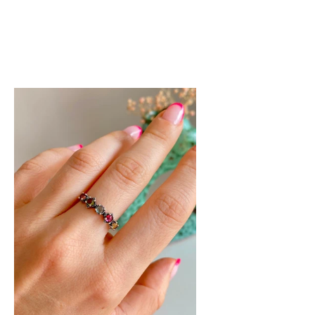
llo
rmalinas
i
ture