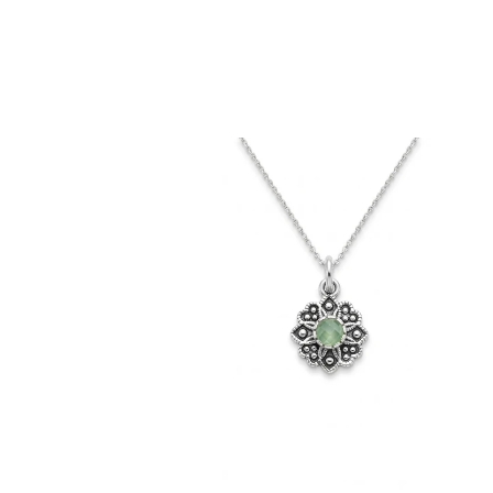
Colgante
Flor
calcedonia
verde
agua