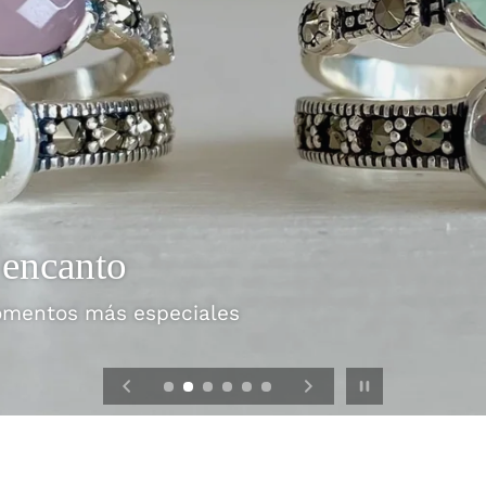
 para que ese día sea único !
ginales para tu Boda!
a
ntos tan especiales
 encanto
月
omentos más especiales
apón
Pausar la presentación