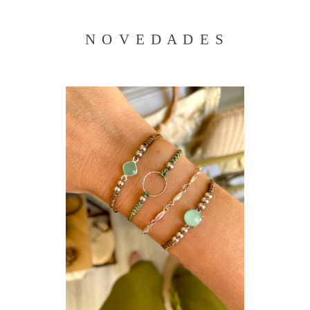
N O V E D A D E S
Pulsera
Ani
rombo
Tu
calcedonia
Bal
Na