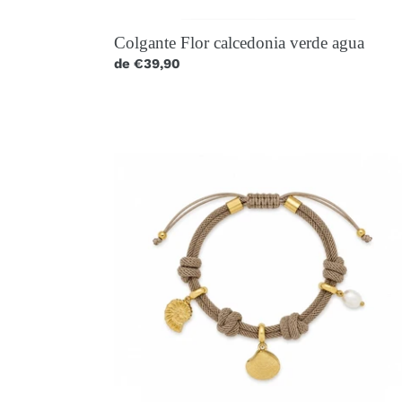
Colgante Flor calcedonia verde agua
Precio
de €39,90
habitual
Pulsera
Nudos
con
Charms
Marinos