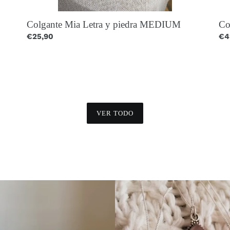
Colgante Mia Letra y piedra MEDIUM
Co
Precio
€25,90
Pr
€4
habitual
hab
VER TODO