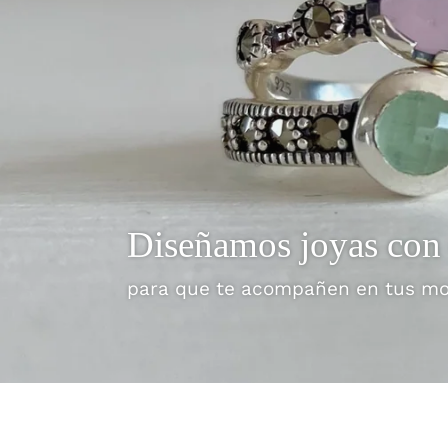
Cuidamos cada detalle
¡Los detalles más ori
Joyas personalizadas para tu bod
Una joya para recordar esos mome
Diseñamos joyas con
Colección Bridgerton
Pequeños amuletos
MIKADZUKI 三日
DETALLES PARA BODAS
DETALLES PARA BODAS
para que te acompañen en tus m
Las joyas de la temporada
¡ Que te enamorarán! ♥
Nuestra Colección Inspirada en J