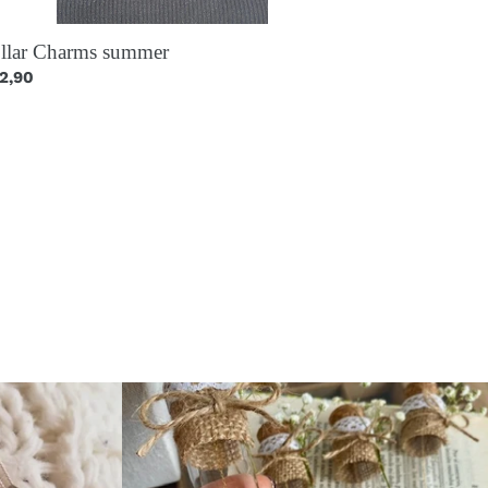
llar Charms summer
ecio
2,90
itual