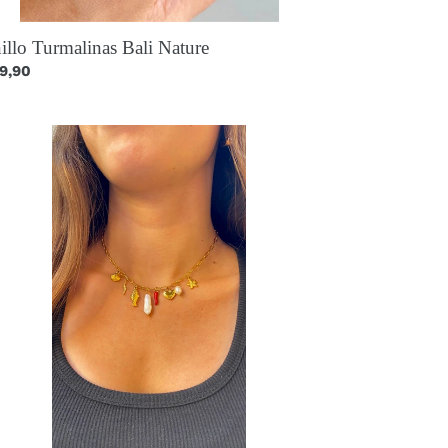
illo Turmalinas Bali Nature
ecio
9,90
itual
lar
arms
mmer