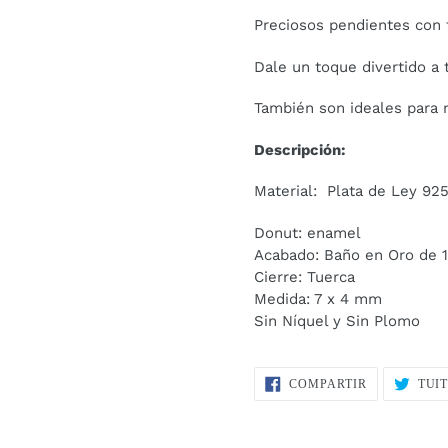
el
Preciosos pendientes con 
producto
a
Dale un toque divertido a 
tu
carrito
También son ideales para n
de
compra
Descripción:
Material: Plata de Ley 92
Donut: enamel
Acabado: Baño en Oro de 
Cierre: Tuerca
Medida: 7 x 4 mm
Sin Níquel y Sin Plomo
COMPARTIR
COMPARTIR
TUI
EN
FACEBOOK