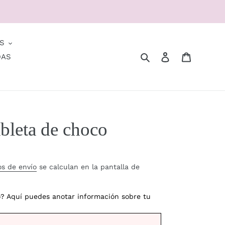
S
Buscar
Ingresar
Carrito
DAS
ableta de choco
os de envío
se calculan en la pantalla de
o? Aquí puedes anotar información sobre tu