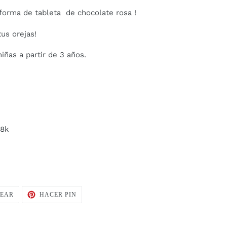
forma de tableta de chocolate rosa !
tus orejas!
iñas a partir de 3 años.
5
18k
TUITEAR
PINEAR
TEAR
HACER PIN
EN
EN
TWITTER
PINTEREST