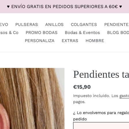
♥ ENVÍO GRATIS EN PEDIDOS SUPERIORES A 60€ ♥
EVO
PULSERAS
ANILLOS
COLGANTES
PENDIENTE
lsos & Co
PROMO BODAS
Bodas & Eventos
BLOG BO
PERSONALIZA
EXTRAS
HOMBRE
Pendientes t
Precio
€15,90
habitual
Impuesto incluido. Los
gast
pagos.
¿ Lo envolvemos para regal
pedido