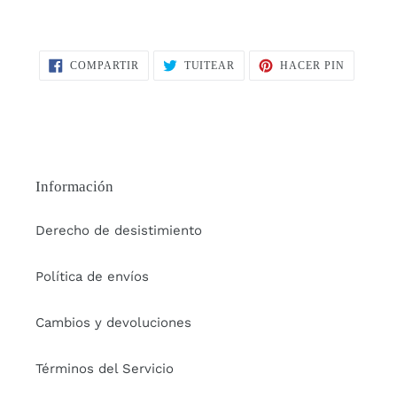
COMPARTIR
TUITEAR
PINEAR
COMPARTIR
TUITEAR
HACER PIN
EN
EN
EN
FACEBOOK
TWITTER
PINTERE
Información
Derecho de desistimiento
Política de envíos
Cambios y devoluciones
Términos del Servicio