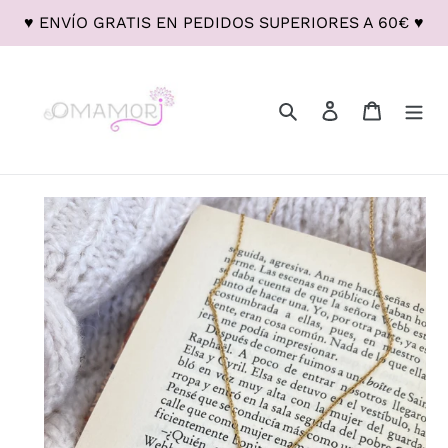
Ir
♥ ENVÍO GRATIS EN PEDIDOS SUPERIORES A 60€ ♥
directamente
al
contenido
Buscar
Ingresar
Carrito