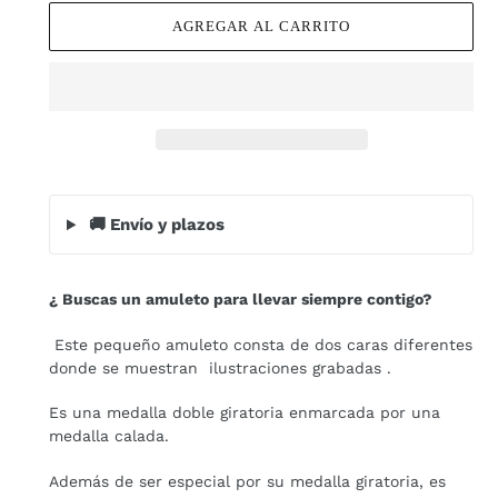
AGREGAR AL CARRITO
🚚 Envío y plazos
Agregando
el
¿ Buscas un amuleto para llevar siempre contigo?
producto
a
Este pequeño amuleto consta de dos caras diferentes
tu
donde se muestran ilustraciones grabadas .
carrito
de
Es una medalla doble giratoria enmarcada por una
compra
medalla calada.
Además de ser especial por su medalla giratoria, es